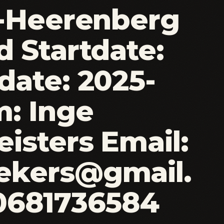
s-Heerenberg
 Startdate:
date: 2025-
: Inge
isters Email:
ekers@gmail.
0681736584