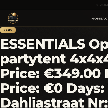
HOME
AC
BLOG
ESSENTIALS Op
partytent 4x4x
Price: €349.00 
Price: €0 Days: 
Dahliastraat Nr