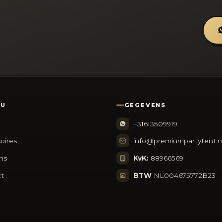
NU
GEGEVENS
+31613509919
oires
info@premiumpartytent.n
ns
KvK:
88966569
t
BTW
NL004675772B23