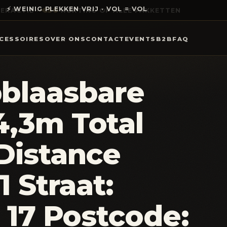
⚡ WEINIG PLEKKEN VRIJ · VOL = VOL
CESSOIRES
OVER ONS
CONTACT
EVENTS
B2B
FAQ
blaasbare
4,3m Total
Distance
1 Straat:
: 17 Postcode: