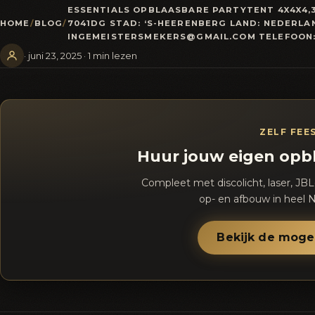
ESSENTIALS OPBLAASBARE PARTYTENT 4X4X4,3M
HOME
/
BLOG
/
7041DG STAD: ‘S-HEERENBERG LAND: NEDERLA
INGEMEISTERSMEKERS@GMAIL.COM TELEFOON:
· juni 23, 2025 · 1 min lezen
ZELF FEE
Huur jouw eigen opb
Compleet met discolicht, laser, JBL
op- en afbouw in heel N
Bekijk de moge