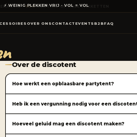
⚡ WEINIG PLEKKEN VRIJ · VOL = VOL
CESSOIRES
OVER ONS
CONTACT
EVENTS
B2B
FAQ
en
Over de discotent
Hoe werkt een opblaasbare partytent?
Heb ik een vergunning nodig voor een discoten
Hoeveel geluid mag een discotent maken?