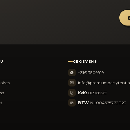
NU
GEGEVENS
+31613509919
oires
info@premiumpartytent.n
ns
KvK:
88966569
t
BTW
NL004675772B23