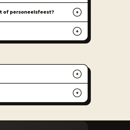
st of personeelsfeest?