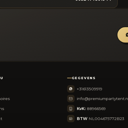
NU
GEGEVENS
+31613509919
oires
info@premiumpartytent.n
ns
KvK:
88966569
t
BTW
NL004675772B23