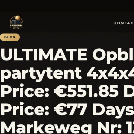
HOME
AC
BLOG
ULTIMATE Opbl
partytent 4x4x
Price: €551.85 
Price: €77 Days:
Markeweg Nr: 1