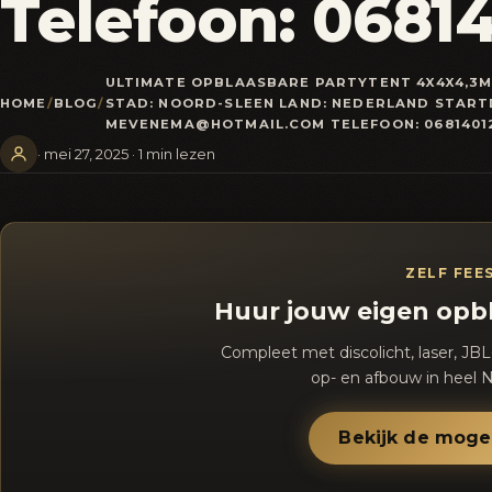
Telefoon: 0681
ULTIMATE OPBLAASBARE PARTYTENT 4X4X4,3M T
HOME
/
BLOG
/
STAD: NOORD-SLEEN LAND: NEDERLAND STARTD
MEVENEMA@HOTMAIL.COM TELEFOON: 0681401
· mei 27, 2025 · 1 min lezen
ZELF FEE
Huur jouw eigen opb
Compleet met discolicht, laser, JBL
op- en afbouw in heel N
Bekijk de moge