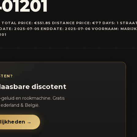
401201
OTAL PRICE: €551.85 DISTANCE PRICE: €77 DAYS: 1 STRA
ATE: 2025-07-05 ENDDATE: 2025-07-06 VOORNAAM: MARIJ
201
STEN?
laasbare discotent
-geluid en rookmachine. Gratis
ederland & België.
lijkheden →