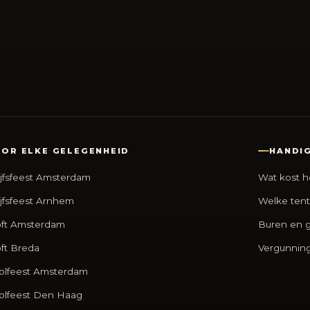
OR ELKE GELEGENHEID
HANDIG
jfsfeest Amsterdam
Wat kost h
jfsfeest Arnhem
Welke tent
oft Amsterdam
Buren en g
oft Breda
Vergunnin
olfeest Amsterdam
olfeest Den Haag