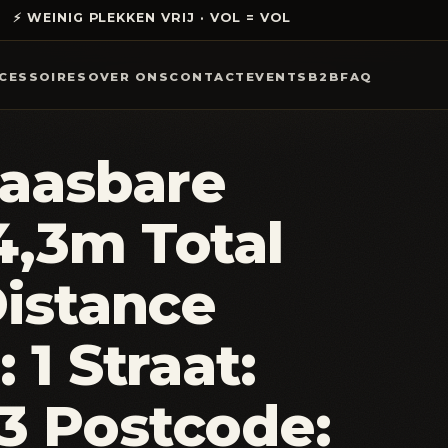
⚡ WEINIG PLEKKEN VRIJ · VOL = VOL
CESSOIRES
OVER ONS
CONTACT
EVENTS
B2B
FAQ
aasbare
4,3m Total
Distance
 1 Straat:
3 Postcode: