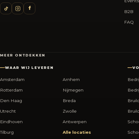
Events
B2B
FAQ
MEER ONTDEKKEN
WAAR WIJ LEVEREN
VO
Amsterdam
Arnhem
Bedri
Rotterdam
Nijmegen
Bedri
Den Haag
Breda
Bruil
Utrecht
Zwolle
Bruil
Eindhoven
Antwerpen
Scho
Tilburg
Alle locaties
Scho