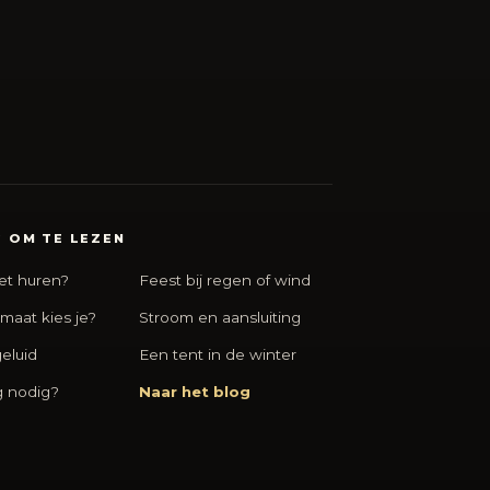
 OM TE LEZEN
et huren?
Feest bij regen of wind
maat kies je?
Stroom en aansluiting
eluid
Een tent in de winter
g nodig?
Naar het blog