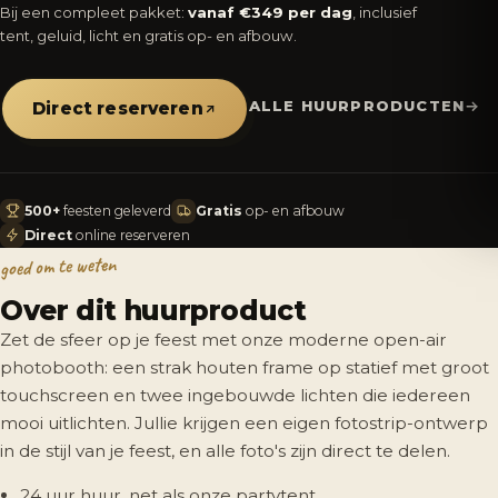
Bij een compleet pakket:
vanaf €349 per dag
, inclusief
tent, geluid, licht en gratis op- en afbouw.
ALLE HUURPRODUCTEN
Direct reserveren
500+
feesten geleverd
Gratis
op- en afbouw
Direct
online reserveren
goed om te weten
Over dit huurproduct
Zet de sfeer op je feest met onze moderne open-air
photobooth: een strak houten frame op statief met groot
touchscreen en twee ingebouwde lichten die iedereen
mooi uitlichten. Jullie krijgen een eigen fotostrip-ontwerp
in de stijl van je feest, en alle foto's zijn direct te delen.
24 uur huur, net als onze partytent