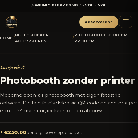
⚡ WEINIG PLEKKEN VRIJ · VOL = VOL
Reserveren
BIJ TE BOEKEN
PHOTOBOOTH ZONDER
HOME
/
/
ACCESSOIRES
PRINTER
Augustus deal
huurproduct
Photobooth zonder printer
Moderne open-air photobooth met eigen fotostrip-
ontwerp. Digitale foto's delen via QR-code en achteraf per
e-mail. 24 uur huur, inclusief op- en afbouw.
+ €250.00
per dag, bovenop je pakket