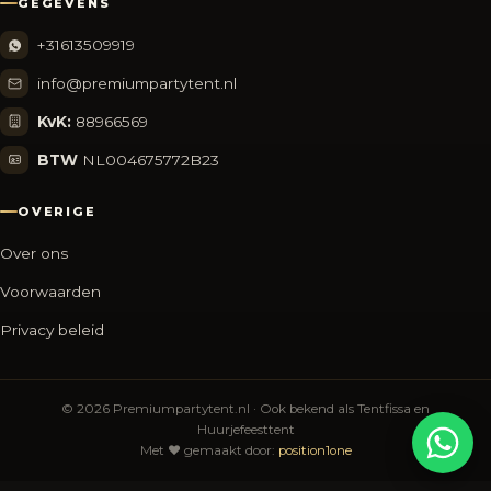
GEGEVENS
+31613509919
info@premiumpartytent.nl
KvK:
88966569
BTW
NL004675772B23
OVERIGE
Over ons
Voorwaarden
Privacy beleid
© 2026 Premiumpartytent.nl · Ook bekend als Tentfissa en
Huurjefeesttent
Met
♥
gemaakt door:
position1one