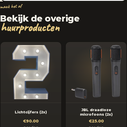
maak het af
Bekijk de overige
huurproducten
JBL draadloze
Lichtcijfers (2x)
microfoons (2x)
€90.00
€25.00