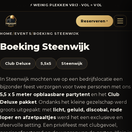
⚡ WEINIG PLEKKEN VRIJ · VOL = VOL
Reserveren
HOME
/
EVENTS
/
BOEKING STEENWIJK
Boeking Steenwijk
Club Deluxe
5,5x5
Steenwijk
In Steenwijk mochten we op een bedrijfslocatie een
bijzonder feest verzorgen voor twee personen met ons
5,5 x 5 meter opblaasbare partytent
en het
Club
Deluxe pakket
. Ondanks het kleine gezelschap werd
groots uitgepakt: met
licht, geluid, discobal, rode
loper en afzetpaaltjes
werd het een exclusieve en
sfeervolle setting. Een privéfeest met clubgevoel,