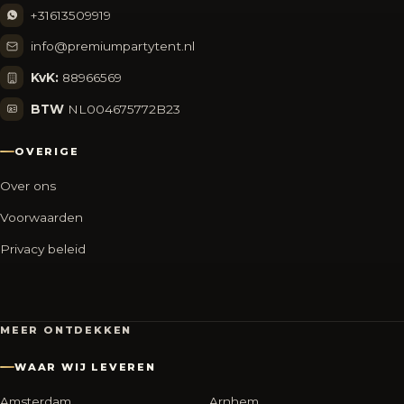
+31613509919
info@premiumpartytent.nl
KvK:
88966569
BTW
NL004675772B23
OVERIGE
Over ons
Voorwaarden
Privacy beleid
MEER ONTDEKKEN
WAAR WIJ LEVEREN
Amsterdam
Arnhem