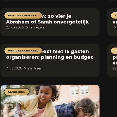
50 jaar worden: zo vier je
B
PER GELEGENHEID
P
Abraham of Sarah onvergetelijk
v
27 juli 2026 · 5 min lezen
16 
Vrijgezellenfeest met 15 gasten
H
PER GELEGENHEID
P
organiseren: planning en budget
p
v
7 juli 2026 · 7 min lezen
28
ALGEMEEN