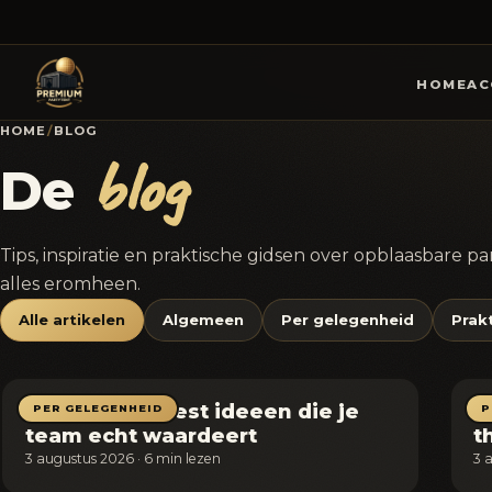
HOME
AC
HOME
/
BLOG
blog
De
Tips, inspiratie en praktische gidsen over opblaasbare p
alles eromheen.
Alle artikelen
Algemeen
Per gelegenheid
Prak
Personeelsfeest ideeen die je
B
PER GELEGENHEID
P
team echt waardeert
t
3 augustus 2026 · 6 min lezen
3 