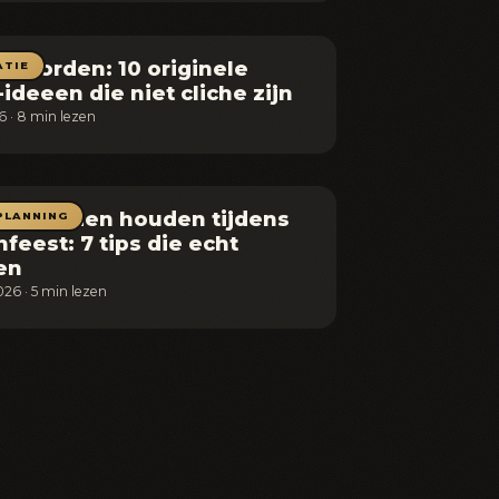
ar worden: 10 originele
ATIE
-ideeen die niet cliche zijn
26 · 8 min lezen
 tevreden houden tijdens
PLANNING
nfeest: 7 tips die echt
en
026 · 5 min lezen