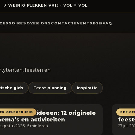
⚡ WEINIG PLEKKEN VRIJ · VOL = VOL
CESSOIRES
OVER ONS
CONTACT
EVENTS
B2B
FAQ
artytenten, feesten en
tische gids
Feest planning
Inspiratie
edrijfsfeest ideeen: 12 originele
30 ja
ER GELEGENHEID
PER GE
hema’s en activiteiten
feest
augustus 2026 · 5 min lezen
27 juli 2