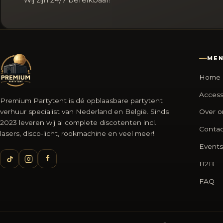
Wij zijn 24/7 bereikbaar!
ME
Home
Access
Premium Partytent is dé opblaasbare partytent
verhuur specialist van Nederland en België. Sinds
Over o
2023 leveren wij al complete discotenten incl.
Contac
lasers, disco-licht, rookmachine en veel meer!
Events
B2B
FAQ