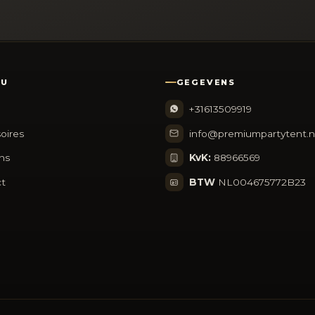
NU
GEGEVENS
+31613509919
oires
info@premiumpartytent.n
ns
KvK:
88966569
t
BTW
NL004675772B23