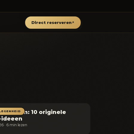
Direct reserveren
ar worden: 10 originele
LEGENHEID
-ideeen
026 · 6 min lezen