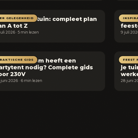
ruiloft in de tuin: compleet plan
40 ja
ER GELEGENHEID
INSPIR
an A tot Z
feest
juli 2026 · 5 min lezen
9 juli 20
oeveel stroom heeft een
Buren
RAKTISCHE GIDS
FEEST 
artytent nodig? Complete gids
je tui
oor 230V
werk
 juni 2026 · 6 min lezen
28 juni 2