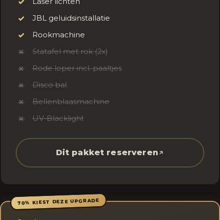
Laser lichten
✓
JBL geluidsinstallatie
✓
Rookmachine
✓
Statafel met rok (2x)
✗
Rode loper incl. paaltjes
✗
Disco bal
✗
Bellenblaasmachine
✗
UV-Blacklight
✗
Dit pakket reserveren
70% KIEST DEZE UPGRADE