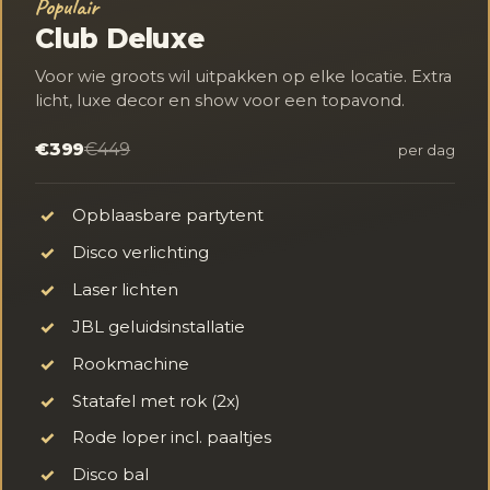
Populair
Club Deluxe
Voor wie groots wil uitpakken op elke locatie. Extra
licht, luxe decor en show voor een topavond.
€399
€449
per dag
Opblaasbare partytent
✓
Disco verlichting
✓
Laser lichten
✓
JBL geluidsinstallatie
✓
Rookmachine
✓
Statafel met rok (2x)
✓
Rode loper incl. paaltjes
✓
Disco bal
✓