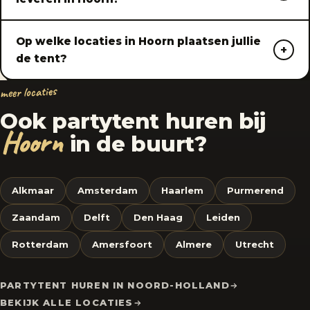
Op welke locaties in Hoorn plaatsen jullie
de tent?
meer locaties
Ook partytent huren bij
Hoorn
in de buurt?
Alkmaar
Amsterdam
Haarlem
Purmerend
Zaandam
Delft
Den Haag
Leiden
Rotterdam
Amersfoort
Almere
Utrecht
PARTYTENT HUREN IN NOORD-HOLLAND
BEKIJK ALLE LOCATIES