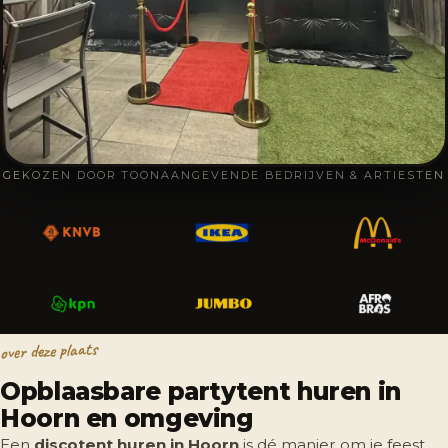
GEKOZEN DOOR TOONAANGEVENDE BEDRIJVEN & ARTIESTEN
over deze plaats
Opblaasbare partytent huren in
Hoorn en omgeving
Een
discotent huren in Hoorn
is dé manier om je feest