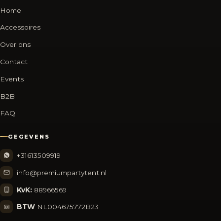
Home
Accessoires
Over ons
Contact
Events
B2B
FAQ
GEGEVENS
+31613509919
info@premiumpartytent.nl
KvK:
88966569
BTW
NL004675772B23