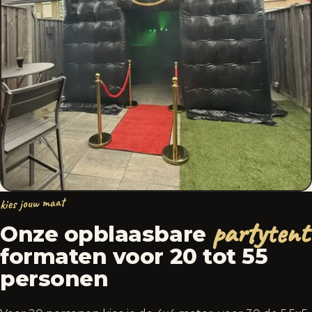
kies jouw maat
partytent
Onze opblaasbare
formaten voor 20 tot 55
personen