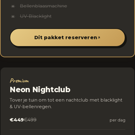
Bellenblaasmachine
✗
UV-Blacklight
✗
Dit pakket reserveren
Premium
Neon Nightclub
Tover je tuin om tot een nachtclub met blacklight
& UV-bellenregen.
€449
€499
per dag