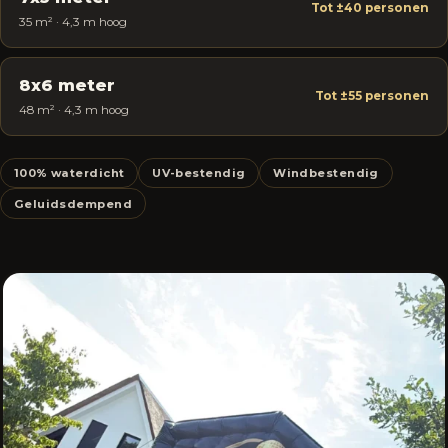
Tot ±40 personen
35 m² · 4,3 m hoog
8x6 meter
Tot ±55 personen
48 m² · 4,3 m hoog
100% waterdicht
UV-bestendig
Windbestendig
Geluidsdempend