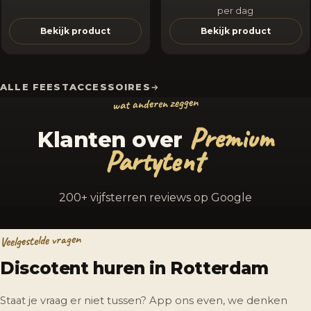
per dag
Bekijk product
Bekijk product
ALLE FEESTACCESSOIRES
wat anderen zeggen
Premium
Klanten over
Partytent
200+ vijfsterren reviews op Google
Veelgestelde vragen
Discotent huren in Rotterdam
Staat je vraag er niet tussen? App ons even, we denken