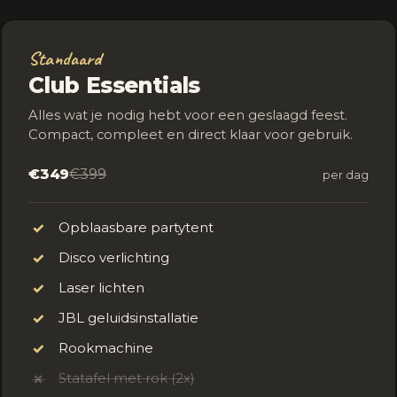
Standaard
Club Essentials
Alles wat je nodig hebt voor een geslaagd feest.
Compact, compleet en direct klaar voor gebruik.
€349
€399
per dag
Opblaasbare partytent
✓
Disco verlichting
✓
Laser lichten
✓
JBL geluidsinstallatie
✓
Rookmachine
✓
Statafel met rok (2x)
✗