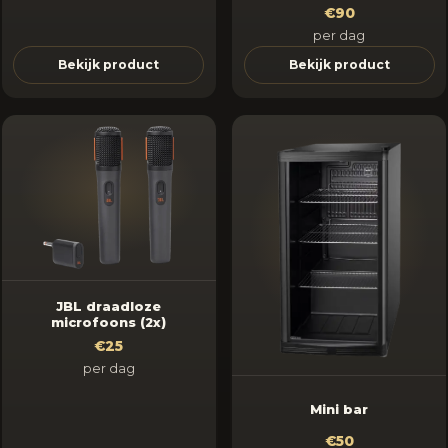
€90
per dag
Bekijk product
Bekijk product
JBL draadloze
microfoons (2x)
€25
per dag
Mini bar
€50