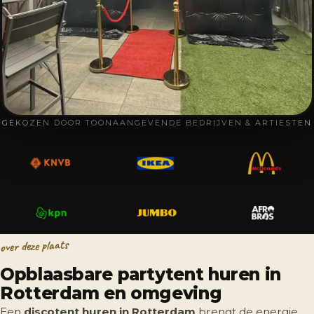
GEKOZEN DOOR TOONAANGEVENDE BEDRIJVEN & ARTIESTEN
over deze plaats
Opblaasbare partytent huren in
Rotterdam en omgeving
Een
discotent huren in Rotterdam
brengt de energie