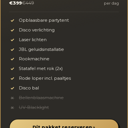
€399
€449
per dag
Opblaasbare partytent
✓
Disco verlichting
✓
Laser lichten
✓
JBL geluidsinstallatie
✓
Rookmachine
✓
Statafel met rok (2x)
✓
Rode loper incl. paaltjes
✓
Disco bal
✓
Bellenblaasmachine
✗
UV-Blacklight
✗
Dit pakket reserveren