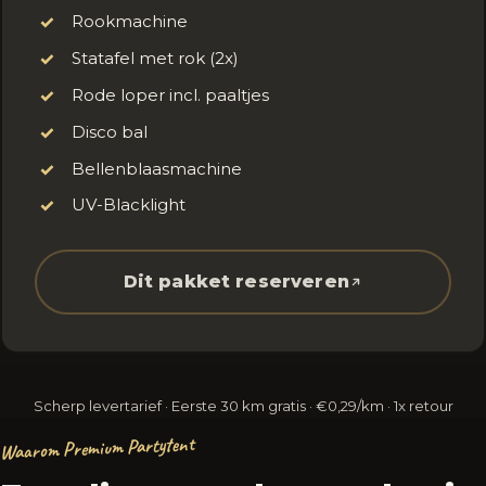
Rookmachine
✓
Statafel met rok (2x)
✓
Rode loper incl. paaltjes
✓
Disco bal
✓
Bellenblaasmachine
✓
UV-Blacklight
✓
Dit pakket reserveren
Scherp levertarief · Eerste 30 km gratis · €0,29/km · 1x retour
Waarom Premium Partytent