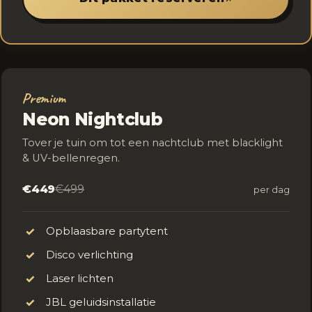
Premium
Neon Nightclub
Tover je tuin om tot een nachtclub met blacklight
& UV-bellenregen.
€449
€499
per dag
Opblaasbare partytent
✓
Disco verlichting
✓
Laser lichten
✓
JBL geluidsinstallatie
✓