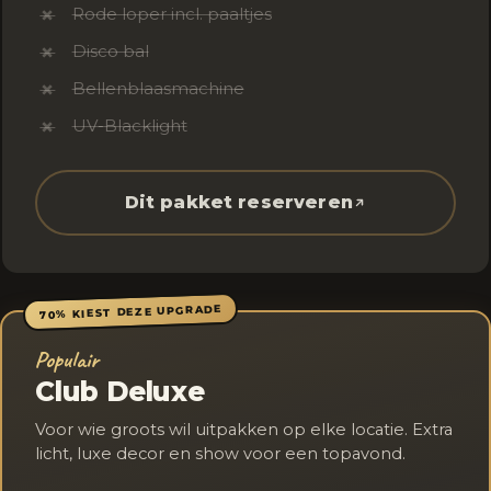
Rode loper incl. paaltjes
✗
Disco bal
✗
Bellenblaasmachine
✗
UV-Blacklight
✗
Dit pakket reserveren
70% KIEST DEZE UPGRADE
Populair
Club Deluxe
Voor wie groots wil uitpakken op elke locatie. Extra
licht, luxe decor en show voor een topavond.