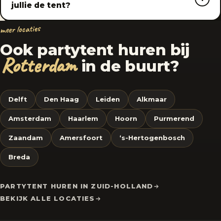
jullie de tent?
meer locaties
Ook partytent huren bij
Rotterdam
in de buurt?
Delft
Den Haag
Leiden
Alkmaar
Amsterdam
Haarlem
Hoorn
Purmerend
Zaandam
Amersfoort
‘s-Hertogenbosch
Breda
PARTYTENT HUREN IN ZUID-HOLLAND
BEKIJK ALLE LOCATIES