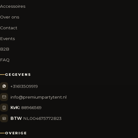
Accessoires
Over ons
Contact
Events
B2B
FAQ
GEGEVENS
+31613509919
info@premiumpartytent.nl
KvK:
88966569
BTW
NL004675772B23
OVERIGE