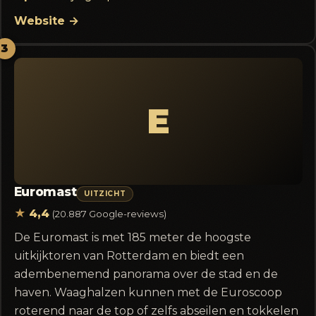
Website →
3
E
Euromast
UITZICHT
★
4,4
(20.887 Google-reviews)
De Euromast is met 185 meter de hoogste
uitkijktoren van Rotterdam en biedt een
adembenemend panorama over de stad en de
haven. Waaghalzen kunnen met de Euroscoop
roterend naar de top of zelfs abseilen en tokkelen