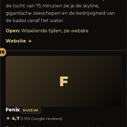
de tocht van 75 minuten zie je de skyline,
gigantische zeeschepen en de bedrijvigheid van
de kades vanaf het water.
Open:
Wisselende tijden, zie website
Website →
10
F
Fenix
MUSEUM
★
4,7
(1.915 Google-reviews)