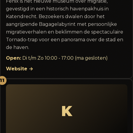
Fenix is het nieuwe museum over migratie,
gevestigd in een historisch havenpakhuis in
Katendrecht. Bezoekers dwalen door het
aangrijpende Bagagelabyrint met persoonlijke
migratieverhalen en beklimmen de spectaculaire
Tornado-trap voor een panorama over de stad en
de haven.
Open:
Di t/m Zo 10:00 - 17:00 (ma gesloten)
Website →
11
K