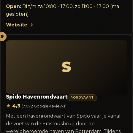
Open:
Di t/m za 10:00 - 17:00, zo 11:00 - 17:00 (ma
gesloten)
Website →
9
S
Spido Havenrondvaart
RONDVAART
★
4,3
(7.072 Google-reviews)
Met een havenrondvaart van Spido vaar je vanaf
de voet van de Erasmusbrug door de
wereldberoemde haven van Rotterdam. Tijdens