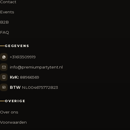
Contact
Events
B2B
FAQ
GEGEVENS
+31613509919
info@premiumpartytent.nl
KvK:
88966569
BTW
NL004675772B23
OVERIGE
Over ons
Voorwaarden