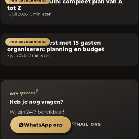
Bruiloft in de tuin: compleet plan van A
PER GELEGENHEID
tot Z
16 juli 2026 · 5 min lezen
Vrijgezellenfeest met 15 gasten
PER GELEGENHEID
organiseren: planning en budget
7 juli 2026 · 7 min lezen
even sparren?
Heb je nog vragen?
Wij zijn 24/7 bereikbaar!
MAIL ONS
WhatsApp ons