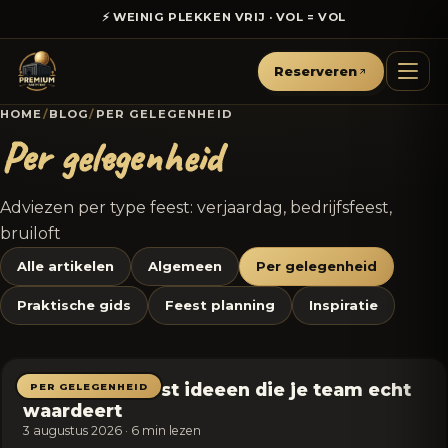
⚡ WEINIG PLEKKEN VRIJ · VOL = VOL
Reserveren
HOME
/
BLOG
/
PER GELEGENHEID
Per gelegenheid
Adviezen per type feest: verjaardag, bedrijfsfeest,
bruiloft
Alle artikelen
Algemeen
Per gelegenheid
Praktische gids
Feest planning
Inspiratie
Personeelsfeest ideeen die je team echt
PER GELEGENHEID
waardeert
3 augustus 2026 · 6 min lezen