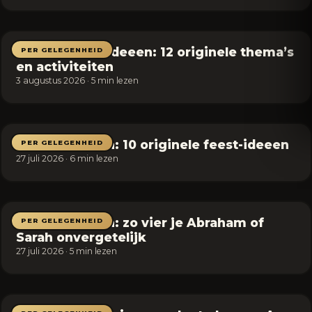
Bedrijfsfeest ideeen: 12 originele thema’s
PER GELEGENHEID
en activiteiten
3 augustus 2026 · 5 min lezen
30 jaar worden: 10 originele feest-ideeen
PER GELEGENHEID
27 juli 2026 · 6 min lezen
50 jaar worden: zo vier je Abraham of
PER GELEGENHEID
Sarah onvergetelijk
27 juli 2026 · 5 min lezen