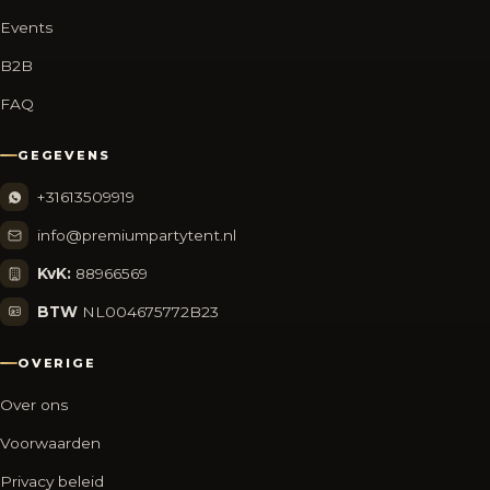
Events
B2B
FAQ
GEGEVENS
+31613509919
info@premiumpartytent.nl
KvK:
88966569
BTW
NL004675772B23
OVERIGE
Over ons
Voorwaarden
Privacy beleid