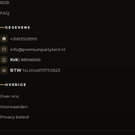
B2B
FAQ
GEGEVENS
+31613509919
info@premiumpartytent.nl
KvK:
88966569
BTW
NL004675772B23
OVERIGE
Over ons
Voorwaarden
Privacy beleid