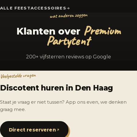
ALLE FEESTACCESSOIRES
wat anderen zeggen
Premium
Klanten over
Partytent
200+ vijfsterren reviews op Google
Veelgestelde vragen
Discotent huren in Den Haag
Staat je vraag er niet tussen? App ons even, we denken
graag mee.
Direct reserveren