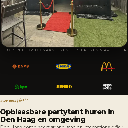
GEKOZEN DOOR TOONAANGEVENDE BEDRIJVEN & ARTIESTEN
over deze plaats
Opblaasbare partytent huren in
Den Haag en omgeving
Den Haag combineert strand, stad en internationale flair,