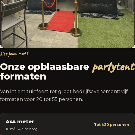
kies jouw maat
partytent
Onze opblaasbare
formaten
Van intiem tuinfeest tot groot bedrijfsevenement: vijf
formaten voor 20 tot 55 personen.
4x4 meter
Tot ±20 personen
16 m² · 4,3 m hoog