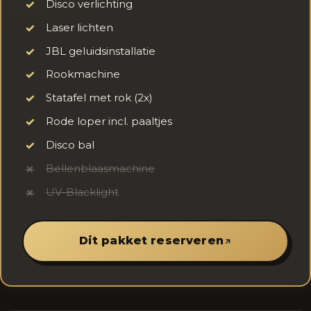
Disco verlichting
✓
Laser lichten
✓
JBL geluidsinstallatie
✓
Rookmachine
✓
Statafel met rok (2x)
✓
Rode loper incl. paaltjes
✓
Disco bal
✓
Bellenblaasmachine
✗
UV-Blacklight
✗
Dit pakket reserveren