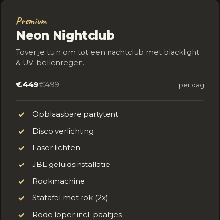
Premium
Neon Nightclub
Tover je tuin om tot een nachtclub met blacklight
& UV-bellenregen.
€449
€499
per dag
Opblaasbare partytent
✓
Disco verlichting
✓
Laser lichten
✓
JBL geluidsinstallatie
✓
Rookmachine
✓
Statafel met rok (2x)
✓
Rode loper incl. paaltjes
✓