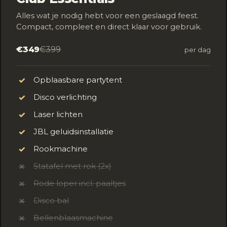
Alles wat je nodig hebt voor een geslaagd feest.
Compact, compleet en direct klaar voor gebruik.
€349
€399
per dag
Opblaasbare partytent
✓
Disco verlichting
✓
Laser lichten
✓
JBL geluidsinstallatie
✓
Rookmachine
✓
Statafel met rok (2x)
✗
Rode loper incl. paaltjes
✗
Disco bal
✗
Bellenblaasmachine
✗