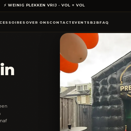
⚡ WEINIG PLEKKEN VRIJ · VOL = VOL
CESSOIRES
OVER ONS
CONTACT
EVENTS
B2B
FAQ
in
 een
n
anaf