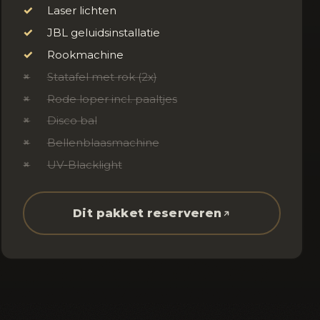
✓
Laser lichten
✓
JBL geluidsinstallatie
✓
Rookmachine
×
Statafel met rok (2x)
×
Rode loper incl. paaltjes
×
Disco bal
×
Bellenblaasmachine
×
UV-Blacklight
Dit pakket reserveren