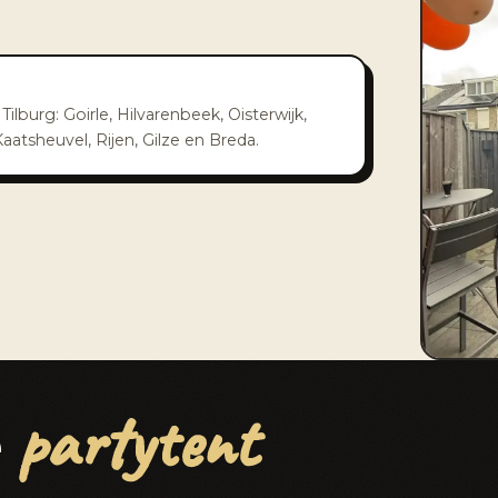
burg: Goirle, Hilvarenbeek, Oisterwijk,
atsheuvel, Rijen, Gilze en Breda.
partytent
e