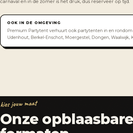
carnaval en in de zomer is het druk, dus reserveer op tijd.
OOK IN DE OMGEVING
Premium Partytent verhuurt ook partytenten in en rondom Til
Udenhout, Berkel-Enschot, Moergestel, Dongen, Waalwijk, Ka
kies jouw maat
Onze opblaasbar