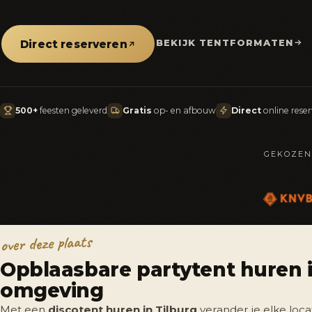
BEKIJK TENTFORMATEN
Direct reserveren
500+
feesten geleverd
Gratis
op- en afbouw
Direct
online rese
GEKOZEN
over deze plaats
Opblaasbare partytent huren i
omgeving
Met een
discotent huren in Tilburg
verander je elke loca