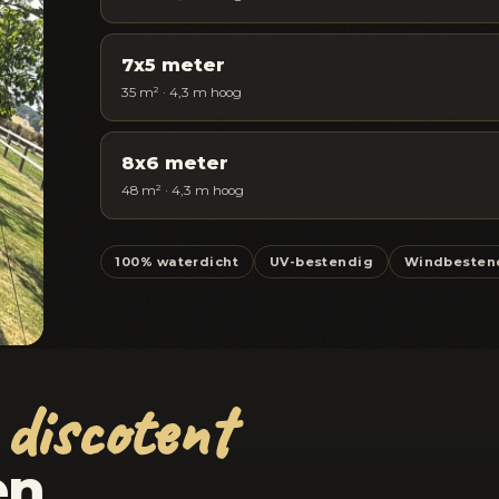
7x5 meter
35 m² · 4,3 m hoog
8x6 meter
48 m² · 4,3 m hoog
100% waterdicht
UV-bestendig
Windbesten
discotent
e
en