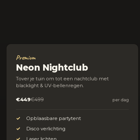
Premium
Neon Nightclub
Tover je tuin om tot een nachtclub met
blacklight & UV-bellenregen.
€449
€499
per dag
✓
Opblaasbare partytent
✓
Disco verlichting
✓
Laser lichten