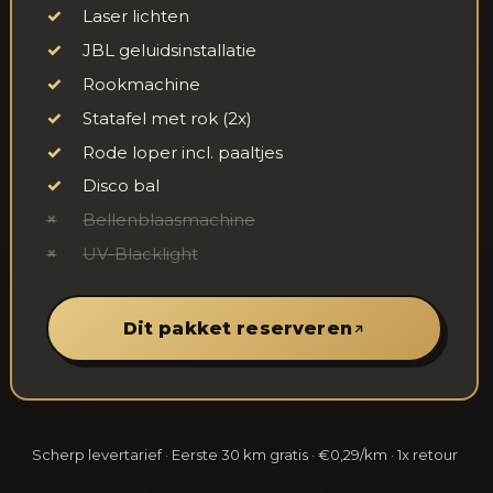
✓
Laser lichten
✓
JBL geluidsinstallatie
✓
Rookmachine
✓
Statafel met rok (2x)
✓
Rode loper incl. paaltjes
✓
Disco bal
×
Bellenblaasmachine
×
UV-Blacklight
Dit pakket reserveren
Scherp levertarief · Eerste 30 km gratis · €0,29/km · 1x retour