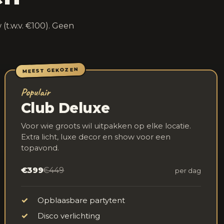
(t.w.v. €100). Geen
MEEST GEKOZEN
Populair
Club Deluxe
Voor wie groots wil uitpakken op elke locatie.
Extra licht, luxe decor en show voor een
topavond.
€399
€449
per dag
✓
Opblaasbare partytent
✓
Disco verlichting