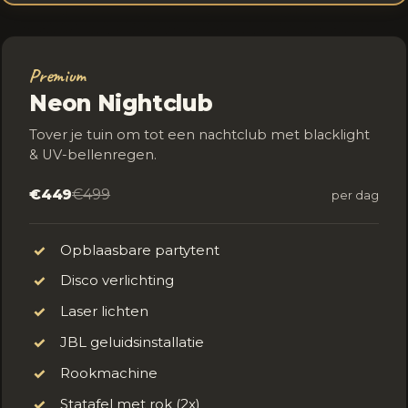
Premium
Neon Nightclub
Tover je tuin om tot een nachtclub met blacklight
& UV-bellenregen.
€449
€499
per dag
Opblaasbare partytent
✓
Disco verlichting
✓
Laser lichten
✓
JBL geluidsinstallatie
✓
Rookmachine
✓
Statafel met rok (2x)
✓