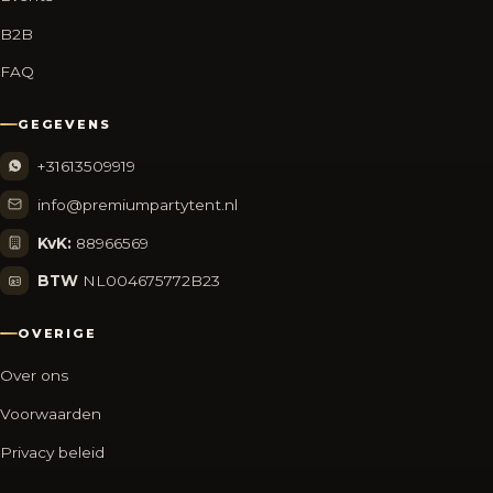
B2B
FAQ
GEGEVENS
+31613509919
info@premiumpartytent.nl
KvK:
88966569
BTW
NL004675772B23
OVERIGE
Over ons
Voorwaarden
Privacy beleid