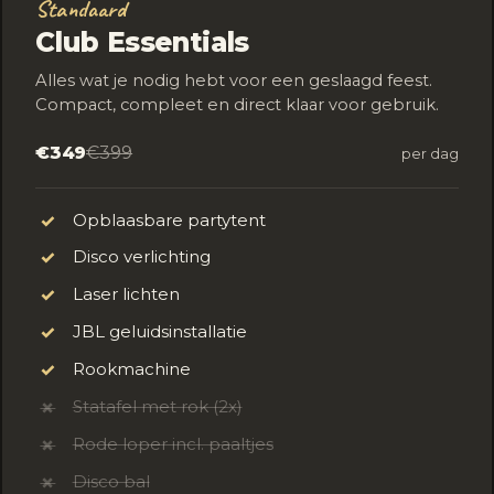
Standaard
Club Essentials
Alles wat je nodig hebt voor een geslaagd feest.
Compact, compleet en direct klaar voor gebruik.
€349
€399
per dag
Opblaasbare partytent
✓
Disco verlichting
✓
Laser lichten
✓
JBL geluidsinstallatie
✓
Rookmachine
✓
Statafel met rok (2x)
✗
Rode loper incl. paaltjes
✗
Disco bal
✗