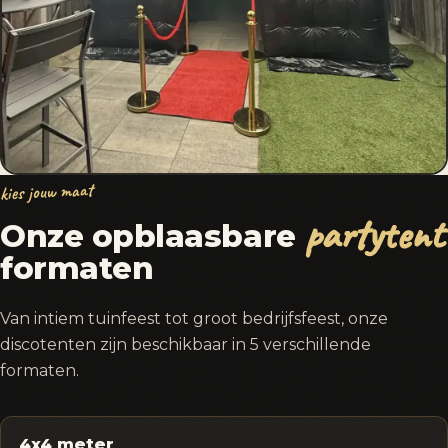
kies jouw maat
partytent
Onze opblaasbare
formaten
Van intiem tuinfeest tot groot bedrijfsfeest, onze
discotenten zijn beschikbaar in 5 verschillende
formaten.
4x4 meter