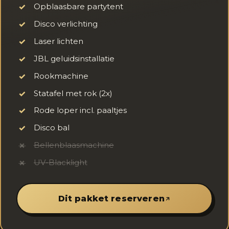
Opblaasbare partytent
✓
Disco verlichting
✓
Laser lichten
✓
JBL geluidsinstallatie
✓
Rookmachine
✓
Statafel met rok (2x)
✓
Rode loper incl. paaltjes
✓
Disco bal
✓
Bellenblaasmachine
✗
UV-Blacklight
✗
Dit pakket reserveren