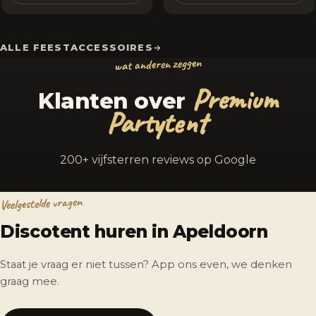
ALLE FEESTACCESSOIRES
wat anderen zeggen
Premium
Klanten over
Partytent
200+ vijfsterren reviews op Google
Veelgestelde vragen
Discotent huren in Apeldoorn
Staat je vraag er niet tussen? App ons even, we denken
graag mee.