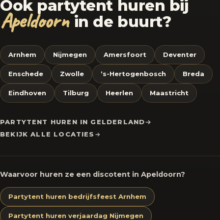
Ook partytent huren bij
Apeldoorn
in de buurt?
Arnhem
Nijmegen
Amersfoort
Deventer
Enschede
Zwolle
‘s-Hertogenbosch
Breda
Eindhoven
Tilburg
Heerlen
Maastricht
PARTYTENT HUREN IN GELDERLAND
BEKIJK ALLE LOCATIES
Waarvoor huren ze een discotent in Apeldoorn?
Partytent huren bedrijfsfeest Arnhem
Partytent huren verjaardag Nijmegen