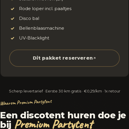
Rode loper incl. paaltjes
✓
Disco bal
✓
Bellenblaasmachine
✓
UV-Blacklight
✓
Dit pakket reserveren
Scherp levertarief · Eerste 30 km gratis · €0,29/km · 1x retour
Waarom Premium Partytent
Een discotent huren doe je
Premium Partytent
bij