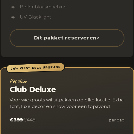
Bellenblaasmachine
✗
UV-Blacklight
✗
Dit pakket reserveren
70% KIEST DEZE UPGRADE
Populair
Club Deluxe
Voor wie groots wil uitpakken op elke locatie. Extra
licht, luxe decor en show voor een topavond.
€399
€449
per dag