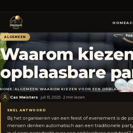
HOME
AC
ALGEMEEN
Waarom kiezen
opblaasbare pa
HOME
/
ALGEMEEN
/
WAAROM KIEZEN VOOR EEN OPBLAASBAR
Cas Meisters
· juli 15, 2025 · 2 min lezen
SNEL ANTWOORD
Bij het organiseren van een feest of evenement is de p
mensen denken automatisch aan een traditionele party
je al eens nagedacht over een opblaasbare partytent? 