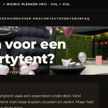
⚡ WEINIG PLEKKEN VRIJ · VOL = VOL
CESSOIRES
OVER ONS
CONTACT
EVENTS
B2B
FAQ
 voor een
rtytent?
E PARTYTENT?
artytent vaak een essentieel onderdeel. Veel
tent met losse buizen, touwen en zeilen. Maar heb
In deze blog…