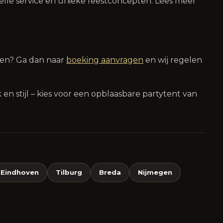
elle service en unieke feestconcepten. Lees meer
eren? Ga dan naar
boeking aanvragen
en wij regelen
k en stijl – kies voor een opblaasbare partytent van
Eindhoven
Tilburg
Breda
Nijmegen