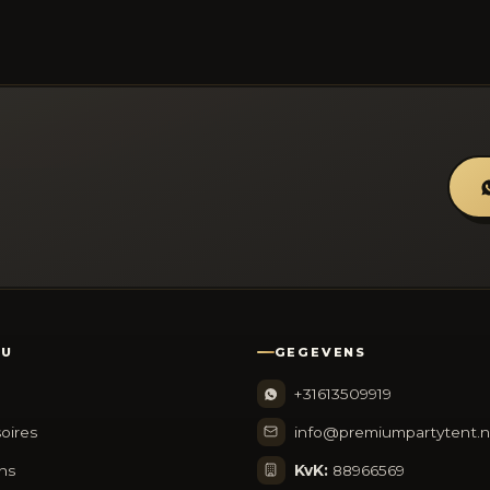
NU
GEGEVENS
+31613509919
oires
info@premiumpartytent.n
ns
KvK:
88966569