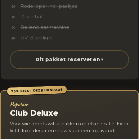
Rode loper incl. paaltjes
✗
Disco bal
✗
Bellenblaasmachine
✗
UV-Blacklight
✗
Dit pakket reserveren
70% KIEST DEZE UPGRADE
Populair
Club Deluxe
Voor wie groots wil uitpakken op elke locatie. Extra
licht, luxe decor en show voor een topavond.