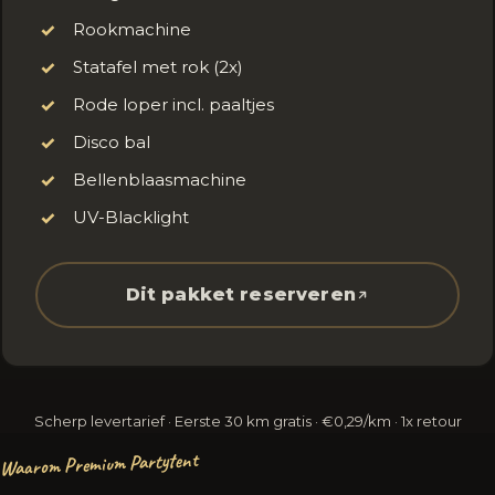
Rookmachine
✓
Statafel met rok (2x)
✓
Rode loper incl. paaltjes
✓
Disco bal
✓
Bellenblaasmachine
✓
UV-Blacklight
✓
Dit pakket reserveren
Scherp levertarief · Eerste 30 km gratis · €0,29/km · 1x retour
Waarom Premium Partytent