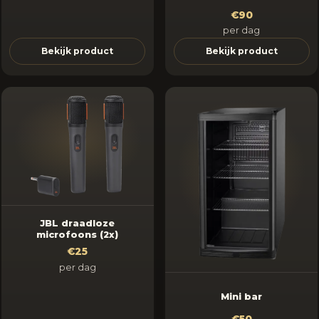
€90
per dag
Bekijk product
Bekijk product
JBL draadloze
microfoons (2x)
€25
per dag
Mini bar