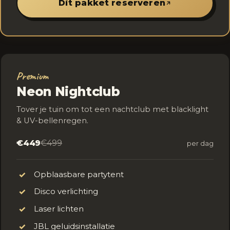
Dit pakket reserveren
Premium
Neon Nightclub
Tover je tuin om tot een nachtclub met blacklight
& UV-bellenregen.
€449
€499
per dag
Opblaasbare partytent
✓
Disco verlichting
✓
Laser lichten
✓
JBL geluidsinstallatie
✓