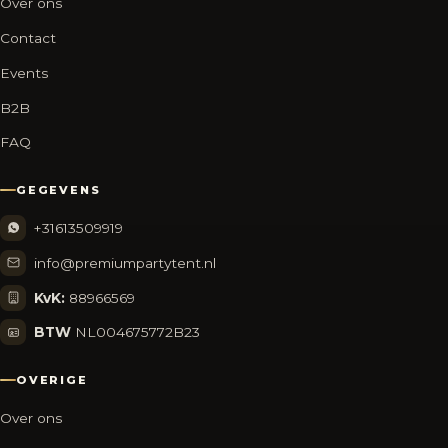
Over ons
Contact
Events
B2B
FAQ
GEGEVENS
+31613509919
info@premiumpartytent.nl
KvK:
88966569
BTW
NL004675772B23
OVERIGE
Over ons