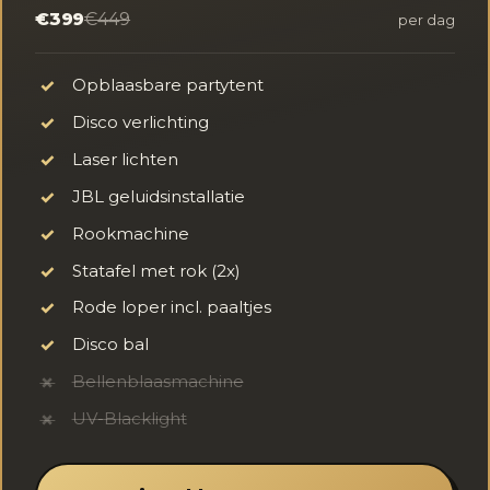
€399
€449
per dag
Opblaasbare partytent
✓
Disco verlichting
✓
Laser lichten
✓
JBL geluidsinstallatie
✓
Rookmachine
✓
Statafel met rok (2x)
✓
Rode loper incl. paaltjes
✓
Disco bal
✓
Bellenblaasmachine
✗
UV-Blacklight
✗