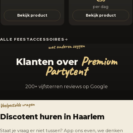
€50
per dag
Bekijk product
Bekijk product
ALLE FEESTACCESSOIRES
wat anderen zeggen
Premium
Klanten over
Partytent
200+ vijfsterren reviews op Google
Veelgestelde vragen
Discotent huren in Haarlem
Staat je vraag er niet tussen? App ons even, we denken