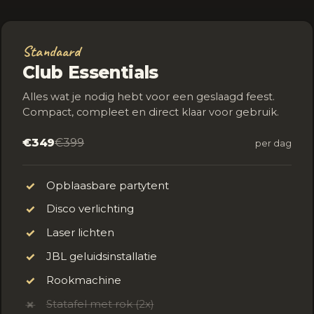
Standaard
Club Essentials
Alles wat je nodig hebt voor een geslaagd feest.
Compact, compleet en direct klaar voor gebruik.
€349
€399
per dag
Opblaasbare partytent
✓
Disco verlichting
✓
Laser lichten
✓
JBL geluidsinstallatie
✓
Rookmachine
✓
Statafel met rok (2x)
✗